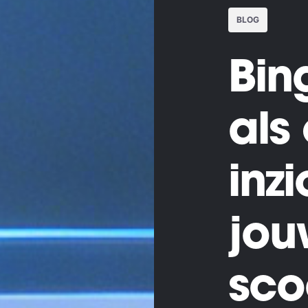
BLOG
Bin
als
inzi
jou
sco