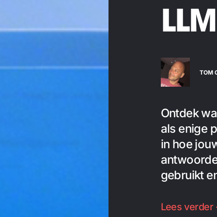
LLM
TOM 
Ontdek wa
als enige p
in hoe jouw
antwoorden
gebruikt en
Lees verder