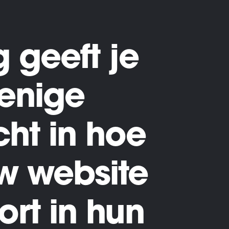
g geeft je
 enige
cht in hoe
w website
ort in hun