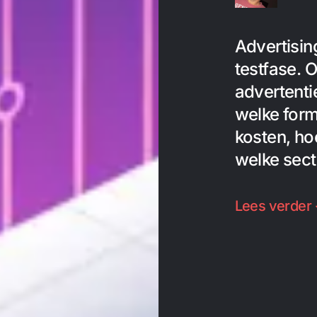
Advertisin
testfase.
advertenti
welke form
kosten, ho
welke sect
Lees verder