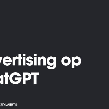
ertising op
atGPT
CUYLAERTS