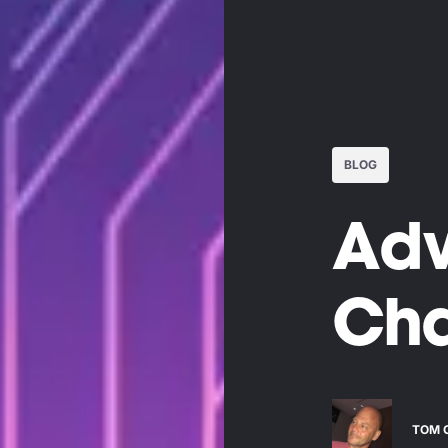
BLOG
Adv
Ch
TOM 