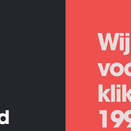
Wij
vo
kli
19