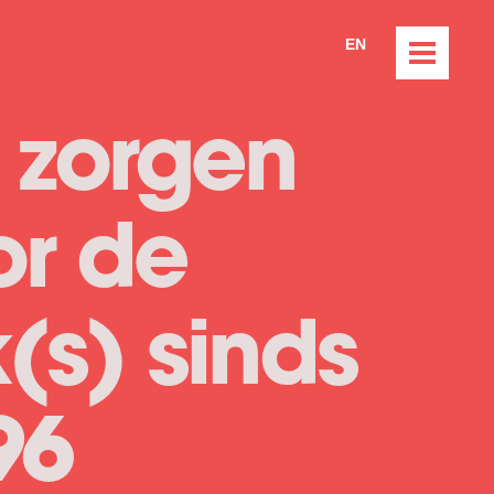
EN
 zorgen
or de
k(s) sinds
96