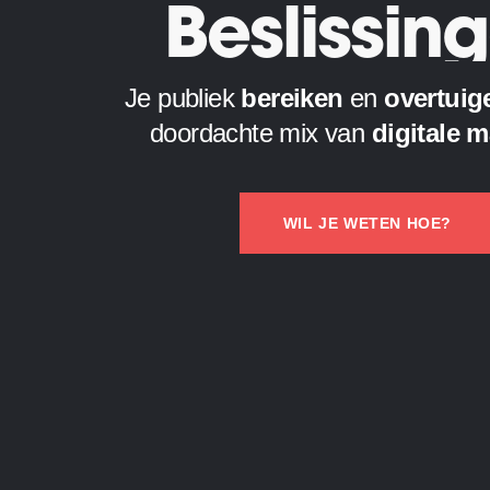
Vertrouw
Je publiek
bereiken
en
overtuig
Beïnvloe
doordachte mix van
digitale 
Beslissin
WIL JE WETEN HOE?