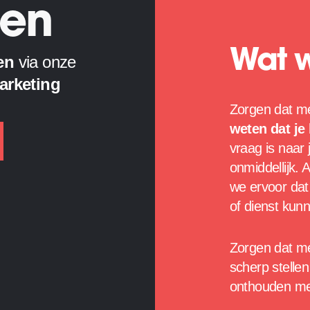
en
Wat 
en
via onze
d 
marketing
Zorgen dat me
gen
weten dat je
vraag is naar 
onmiddellijk. A
we ervoor dat
of dienst kun
Zorgen dat 
scherp stelle
onthouden me